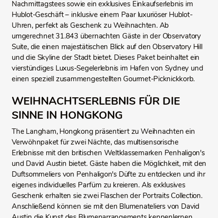
Nachmittagstees sowie ein exklusives Einkaufserlebnis im
Hublot-Geschäft – inklusive einem Paar luxuriöser Hublot-
Uhren, perfekt als Geschenk zu Weihnachten. Ab
umgerechnet 31.843 übernachten Gäste in der Observatory
Suite, die einen majestätischen Blick auf den Observatory Hill
und die Skyline der Stadt bietet. Dieses Paket beinhaltet ein
vierstündiges Luxus-Segelerlebnis im Hafen von Sydney und
einen speziell zusammengestellten Gourmet-Picknickkorb.
WEIHNACHTSERLEBNIS FÜR DIE
SINNE IN HONGKONG
The Langham, Hongkong präsentiert zu Weihnachten ein
Verwöhnpaket für zwei Nächte, das multisensorische
Erlebnisse mit den britischen Weltklassemarken Penhaligon's
und David Austin bietet. Gäste haben die Möglichkeit, mit den
Duftsommeliers von Penhaligon's Düfte zu entdecken und ihr
eigenes individuelles Parfüm zu kreieren. Als exklusives
Geschenk erhalten sie zwei Flaschen der Portraits Collection.
Anschließend können sie mit den Blumenateliers von David
Austin die Kunst des Blumenarrangements kennenlernen