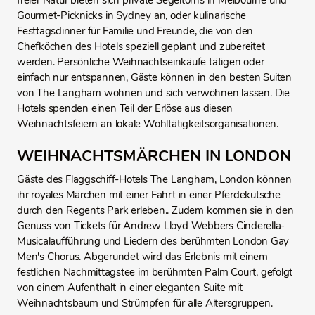
freier Natur bieten sich private Segeltörns in Melbourne und
Gourmet-Picknicks in Sydney an, oder kulinarische
Festtagsdinner für Familie und Freunde, die von den
Chefköchen des Hotels speziell geplant und zubereitet
werden. Persönliche Weihnachtseinkäufe tätigen oder
einfach nur entspannen, Gäste können in den besten Suiten
von The Langham wohnen und sich verwöhnen lassen. Die
Hotels spenden einen Teil der Erlöse aus diesen
Weihnachtsfeiern an lokale Wohltätigkeitsorganisationen.
WEIHNACHTSMÄRCHEN IN LONDON
Gäste des Flaggschiff-Hotels The Langham, London können
ihr royales Märchen mit einer Fahrt in einer Pferdekutsche
durch den Regents Park erleben.. Zudem kommen sie in den
Genuss von Tickets für Andrew Lloyd Webbers Cinderella-
Musicalaufführung und Liedern des berühmten London Gay
Men's Chorus. Abgerundet wird das Erlebnis mit einem
festlichen Nachmittagstee im berühmten Palm Court, gefolgt
von einem Aufenthalt in einer eleganten Suite mit
Weihnachtsbaum und Strümpfen für alle Altersgruppen.