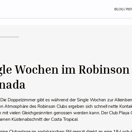
BLOG / RE
gle Wochen im Robinson 
nada
 Die Doppelzimmer gibt es während der Single Wochen zur Alleinben
n Atmosphäre des Robinson Clubs ergeben sich schnell nette Kontakte
mit vielen Gleichgesinnten genossen werden kann. Der Club Playa G
senen Küstenabschnitt der Costa Tropical.
gige Clubanlage im andalusischen Stil grenzt direkt an eine 18-Loch-G