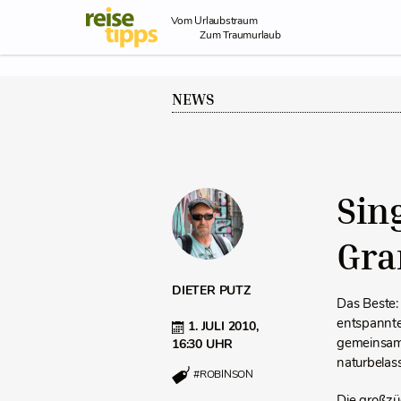
Skip to Content
Vom Urlaubstraum
Zum Traumurlaub
NEWS
Sin
Gra
DIETER PUTZ
Das Beste:
entspannte
1. JULI 2010,
gemeinsam 
16:30 UHR
naturbelas
#ROBINSON
Die großzü