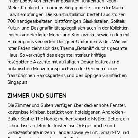
in der Lobby von einem imposanten, funkelnden Neun-
Meter-Kronleuchter namens Singapore JeT’aime der Marke
Lasvit empfangen. Die Kunstinstallation besteht aus stolzen
700 handgearbeiteten, blattförmigen Glaskristallen. Sofitels
Kultur- und Designaffinität spiegelt sich auch in der Kollektion
eigens angefertigter Möbel und Kunstwerke sowie in den mit
Blumenprints verzierten Designer-Uniformen wider. Wie ein
roter Faden zieht sich das Thema „Botanik“ durchs gesamte
Haus. So verknüpft das elegante Interieur kräftige
roségoldene Akzente mit auffälligen Designfeatures und
botanischen Motiven, inspiriert von der Geometrie eines
französischen Barockgartens und den üppigen Grünflächen
Singapurs.
ZIMMER UND SUITEN
Die Zimmer und Suiten verfügen über deckenhohe Fenster,
kostenlose Minibar, bestückt vom hoteleigenen Androiden-
Butler Sophie The Robot; markentypische MyBed-Betten; ein
schnurloses Telefon für kostenlose Ortsgespräche und
Gratistelefonate in zehn Länder sowie WLAN; Smart-TV und