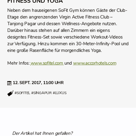
FITNESS UND YOGA
Neben dem hauseigenen SoFit Gym können Gäste der Club-
Etage den angrenzenden Virgin Active Fitness Club –
Tanjong Pagar und dessen Wellness-Angebote nutzen.
Darüber hinaus stehen auf allen Zimmern ein eigens
designtes Fitness-Set sowie verschiedene Workout-Videos
zur Verfügung. Hinzu kommen ein 30-Meter-Infinity-Pool und
eine große Rasenfläche für morgendliches Yoga.
Mehr Infos:
www.sofitel.com
und
www.accorhotels.com
12. SEPT. 2017,
11:00 UHR
#SOFITEL
#SINGAPUR
#LUXUS
Der Artikel hat Ihnen gefallen?