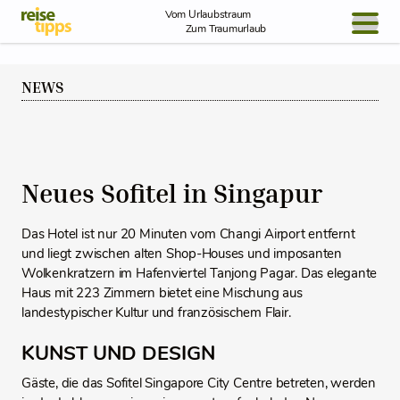
Skip to Content
Vom Urlaubstraum
Zum Traumurlaub
BLOG / REPORT
NEWS
NEWS
REISEIDEEN
Neues Sofitel in Singapur
Das Hotel ist nur 20 Minuten vom Changi Airport entfernt
und liegt zwischen alten Shop-Houses und imposanten
Wolkenkratzern im Hafenviertel Tanjong Pagar. Das elegante
Haus mit 223 Zimmern bietet eine Mischung aus
landestypischer Kultur und französischem Flair.
KUNST UND DESIGN
Gäste, die das Sofitel Singapore City Centre betreten, werden