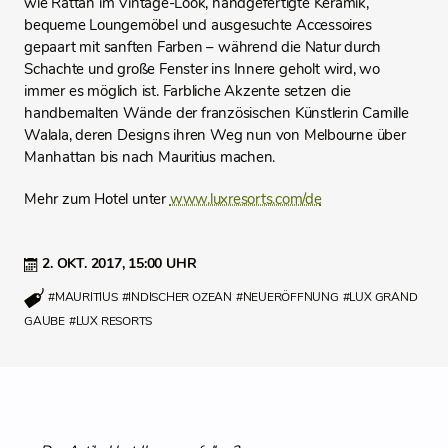
wie Rattan im Vintage-Look, handgefertigte Keramik,
bequeme Loungemöbel und ausgesuchte Accessoires
gepaart mit sanften Farben – während die Natur durch
Schachte und große Fenster ins Innere geholt wird, wo
immer es möglich ist. Farbliche Akzente setzen die
handbemalten Wände der französischen Künstlerin Camille
Walala, deren Designs ihren Weg nun von Melbourne über
Manhattan bis nach Mauritius machen.
Mehr zum Hotel unter
www.luxresorts.com/de
2. OKT. 2017,
15:00 UHR
#MAURITIUS
#INDISCHER OZEAN
#NEUERÖFFNUNG
#LUX GRAND
GAUBE
#LUX RESORTS