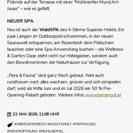
Picknick auf der Terrasse mit einer "Mühlviertler Mund.Art-
Jause" – wie es gefällt.
NEUER SPA
Neu ist auch der
WaldSPA
des 4-Sterne-Superior-Hotels. Ein
paar Längen im Outdoorpool schwimmen, in der neuen
Saunawelt entspannen, am Rosenteich dem Plätschern
lauschen oder eine Spa-Anwendung buchen – die Wellness-
& Garten-Oase steht nicht nur Hotelgästen, sondern auch
den Bewohner:innen der Naturhäuser zur Verfügung.
„Flora & Fauna“ sind ganz frisch gebaut. Weil auch
rundherum noch alles wachsen, grünen und sich einspielen
darf, wird ab Mitte Juni und im Juli 2026 ein 50 % Pre-
Opening-Rabatt geboten. Weitere Infos:
www.bergergut.at
23. MAI 2026,
11:08 UHR
#OBERÖSTERREICH
#ADULTSONLY
#TINYHOUSES
#NEUERÖFFNUNG
#MÜHLVIERTEL