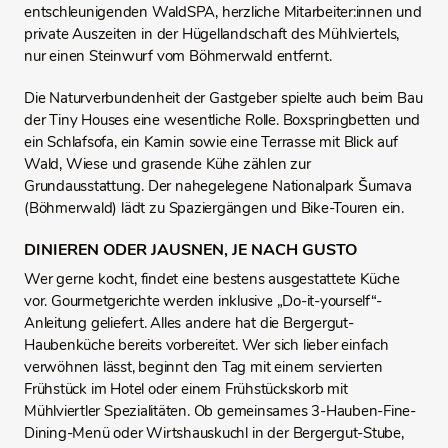
entschleunigenden WaldSPA, herzliche Mitarbeiter:innen und
private Auszeiten in der Hügellandschaft des Mühlviertels,
nur einen Steinwurf vom Böhmerwald entfernt.
Die Naturverbundenheit der Gastgeber spielte auch beim Bau
der Tiny Houses eine wesentliche Rolle. Boxspringbetten und
ein Schlafsofa, ein Kamin sowie eine Terrasse mit Blick auf
Wald, Wiese und grasende Kühe zählen zur
Grundausstattung. Der nahegelegene Nationalpark Šumava
(Böhmerwald) lädt zu Spaziergängen und Bike-Touren ein.
DINIEREN ODER JAUSNEN, JE NACH GUSTO
Wer gerne kocht, findet eine bestens ausgestattete Küche
vor. Gourmetgerichte werden inklusive „Do-it-yourself“-
Anleitung geliefert. Alles andere hat die Bergergut-
Haubenküche bereits vorbereitet. Wer sich lieber einfach
verwöhnen lässt, beginnt den Tag mit einem servierten
Frühstück im Hotel oder einem Frühstückskorb mit
Mühlviertler Spezialitäten. Ob gemeinsames 3-Hauben-Fine-
Dining-Menü oder Wirtshauskuchl in der Bergergut-Stube,