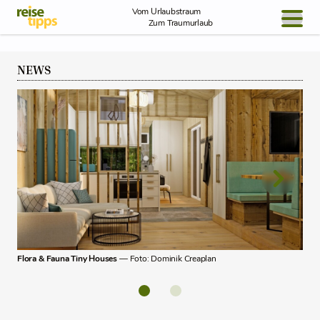
Skip to Content
Vom Urlaubstraum
Zum Traumurlaub
BLOG / REPORT
NEWS
NEWS
REISEIDEEN
Natu
Flora & Fauna Tiny Houses
— Foto: Dominik Creaplan