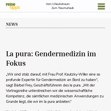
Skip to Content
Vom Urlaubstraum
Zum Traumurlaub
BLOG / REPORT
NEWS
NEWS
REISEIDEEN
La pura: Gendermedizin im
Fokus
„Wir sind stolz darauf, mit Frau Prof. Kautzky-Willer eine so
profunde Expertin für Gendermedizin an Bord zu haben“,
sagt Bärbel Frey, Geschäftsführerin des la pura. „Mit der
Vortragsreihe unterstreichen wir die wissenschaftliche
Kompetenz, die sämtlichen medizinischen Anwendungen zu
Grunde liegt, die wir im la pura anbieten.“