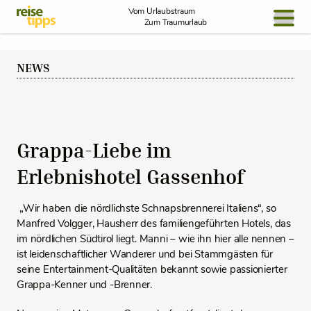
Skip to Content
Vom Urlaubstraum
Zum Traumurlaub
BLOG / REPORT
NEWS
NEWS
REISEIDEEN
Grappa-Liebe im
Erlebnishotel Gassenhof
„Wir haben die nördlichste Schnapsbrennerei Italiens“, so
Manfred Volgger, Hausherr des familiengeführten Hotels, das
im nördlichen Südtirol liegt. Manni – wie ihn hier alle nennen –
ist leidenschaftlicher Wanderer und bei Stammgästen für
seine Entertainment-Qualitäten bekannt sowie passionierter
Grappa-Kenner und -Brenner.