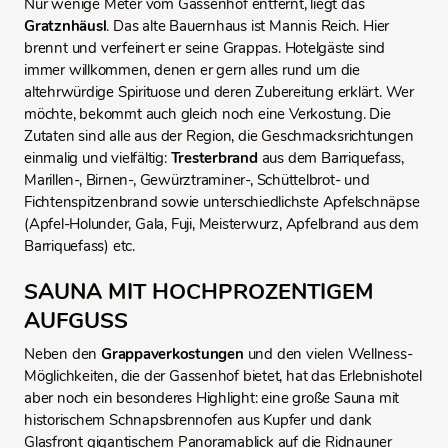
Nur wenige Meter vom Gassenhof entfernt, liegt das
Gratznhäusl
. Das alte Bauernhaus ist Mannis Reich. Hier
brennt und verfeinert er seine Grappas. Hotelgäste sind
immer willkommen, denen er gern alles rund um die
altehrwürdige Spirituose und deren Zubereitung erklärt. Wer
möchte, bekommt auch gleich noch eine Verkostung. Die
Zutaten sind alle aus der Region, die Geschmacksrichtungen
einmalig und vielfältig:
Tresterbrand
aus dem Barriquefass,
Marillen-, Birnen-, Gewürztraminer-, Schüttelbrot- und
Fichtenspitzenbrand sowie unterschiedlichste Apfelschnäpse
(Apfel-Holunder, Gala, Fuji, Meisterwurz, Apfelbrand aus dem
Barriquefass) etc.
SAUNA MIT HOCHPROZENTIGEM
AUFGUSS
Neben den
Grappaverkostungen
und den vielen Wellness-
Möglichkeiten, die der Gassenhof bietet, hat das Erlebnishotel
aber noch ein besonderes Highlight: eine große Sauna mit
historischem Schnapsbrennofen aus Kupfer und dank
Glasfront gigantischem Panoramablick auf die Ridnauner