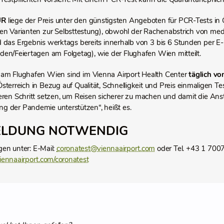
UR
liege der Preis unter den günstigsten Angeboten für PCR-Tests in Ös
n Varianten zur Selbsttestung), obwohl der Rachenabstrich von med
d das Ergebnis werktags bereits innerhalb von 3 bis 6 Stunden per E-
n/Feiertagen am Folgetag), wie der Flughafen Wien mitteilt.
am Flughafen Wien sind im Vienna Airport Health Center
täglich vo
Österreich in Bezug auf Qualität, Schnelligkeit und Preis einmaligen 
eren Schritt setzen, um Reisen sicherer zu machen und damit die A
 der Pandemie unterstützen“, heißt es.
LDUNG NOTWENDIG
n unter: E-Mail:
coronatest@viennaairport.com
oder Tel. +43 1 700
ennaairport.com/coronatest