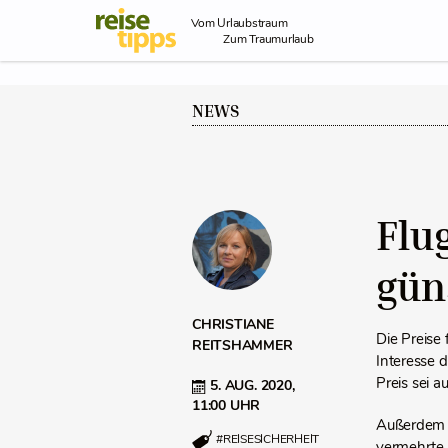
Skip to Content
Vom Urlaubstraum
Zum Traumurlaub
NEWS
Flu
gün
CHRISTIANE
Die Preise
REITSHAMMER
Interesse d
Preis sei 
5. AUG. 2020,
11:00 UHR
Außerdem w
#REISESICHERHEIT
vermehrte 