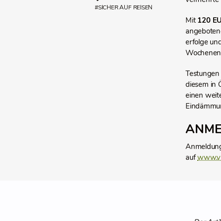
#SICHER AUF REISEN
Mit
120 E
angebotene
erfolge un
Wochenende
Testungen 
diesem in 
einen weit
Eindämmung
ANME
Anmeldunge
auf
www.vi