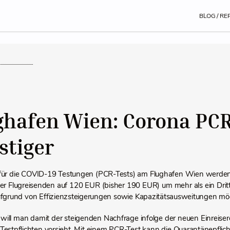
BLOG / RE
ghafen Wien: Corona PCR
stiger
 für die COVID-19 Testungen (PCR-Tests) am Flughafen Wien werde
er Flugreisenden auf 120 EUR (bisher 190 EUR) um mehr als ein Dritte
aufgrund von Effizienzsteigerungen sowie Kapazitätsausweitungen mög
ill man damit der steigenden Nachfrage infolge der neuen Einreise
Testpflichten vorsieht. Mit einem PCR-Test kann die Quarantänepflic