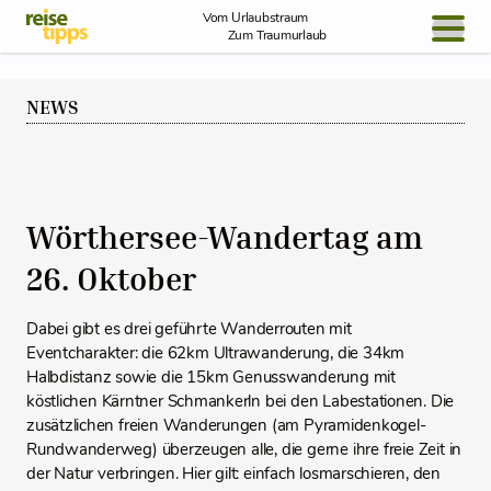
Skip to Content
Vom Urlaubstraum
Zum Traumurlaub
BLOG / REPORT
NEWS
NEWS
REISEIDEEN
Wörthersee-Wandertag am
26. Oktober
Dabei gibt es drei geführte Wanderrouten mit
Eventcharakter: die 62km Ultrawanderung, die 34km
Halbdistanz sowie die 15km Genusswanderung mit
köstlichen Kärntner Schmankerln bei den Labestationen. Die
zusätzlichen freien Wanderungen (am Pyramidenkogel-
Rundwanderweg) überzeugen alle, die gerne ihre freie Zeit in
der Natur verbringen. Hier gilt: einfach losmarschieren, den