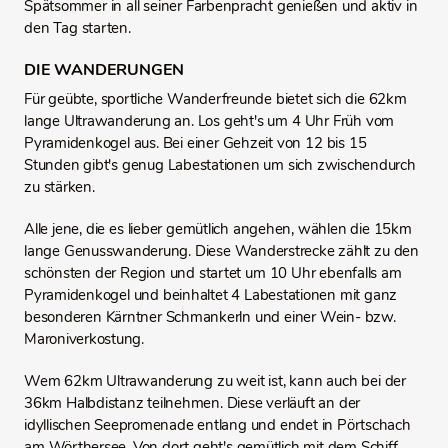
Spätsommer in all seiner Farbenpracht genießen und aktiv in
den Tag starten.
DIE WANDERUNGEN
Für geübte, sportliche Wanderfreunde bietet sich die 62km
lange Ultrawanderung an. Los geht's um 4 Uhr Früh vom
Pyramidenkogel aus. Bei einer Gehzeit von 12 bis 15
Stunden gibt's genug Labestationen um sich zwischendurch
zu stärken.
Alle jene, die es lieber gemütlich angehen, wählen die 15km
lange Genusswanderung. Diese Wanderstrecke zählt zu den
schönsten der Region und startet um 10 Uhr ebenfalls am
Pyramidenkogel und beinhaltet 4 Labestationen mit ganz
besonderen Kärntner Schmankerln und einer Wein- bzw.
Maroniverkostung.
Wem 62km Ultrawanderung zu weit ist, kann auch bei der
36km Halbdistanz teilnehmen. Diese verläuft an der
idyllischen Seepromenade entlang und endet in Pörtschach
am Wörthersee. Von dort geht's gemütlich mit dem Schiff