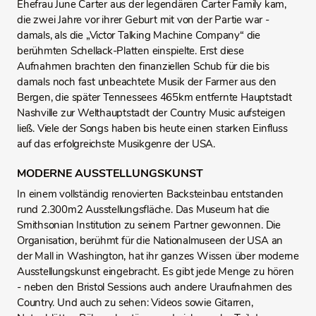
Ehefrau June Carter aus der legendären Carter Family kam,
die zwei Jahre vor ihrer Geburt mit von der Partie war -
damals, als die „Victor Talking Machine Company“ die
berühmten Schellack-Platten einspielte. Erst diese
Aufnahmen brachten den finanziellen Schub für die bis
damals noch fast unbeachtete Musik der Farmer aus den
Bergen, die später Tennessees 465km entfernte Hauptstadt
Nashville zur Welthauptstadt der Country Music aufsteigen
ließ. Viele der Songs haben bis heute einen starken Einfluss
auf das erfolgreichste Musikgenre der USA.
MODERNE AUSSTELLUNGSKUNST
In einem vollständig renovierten Backsteinbau entstanden
rund 2.300m2 Ausstellungsfläche. Das Museum hat die
Smithsonian Institution zu seinem Partner gewonnen. Die
Organisation, berühmt für die Nationalmuseen der USA an
der Mall in Washington, hat ihr ganzes Wissen über moderne
Ausstellungskunst eingebracht. Es gibt jede Menge zu hören
- neben den Bristol Sessions auch andere Uraufnahmen des
Country. Und auch zu sehen: Videos sowie Gitarren,