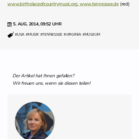
www.birthplaceofcountrymusic.org
,
www.tennessee.de
(red)
5. AUG. 2014,
09:52 UHR
#USA
#MUSIK
#TENNESSEE
#VIRGINIA
#MUSEUM
Der Artikel hat Ihnen gefallen?
Wir freuen uns, wenn sie diesen teilen!