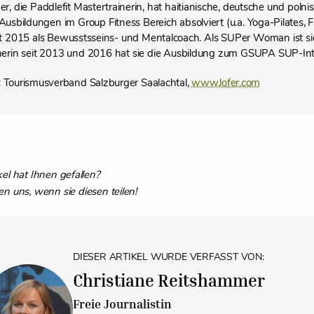
er, die Paddlefit Mastertrainerin, hat haitianische, deutsche und poln
Ausbildungen im Group Fitness Bereich absolviert (u.a. Yoga-Pilates, 
eit 2015 als Bewusstsseins- und Mentalcoach. Als SUPer Woman ist sie 
nerin seit 2013 und 2016 hat sie die Ausbildung zum GSUPA SUP-Intru
: Tourismusverband Salzburger Saalachtal,
www.lofer.com
kel hat Ihnen gefallen?
en uns, wenn sie diesen teilen!
DIESER ARTIKEL WURDE VERFASST VON:
Christiane Reitshammer
Freie Journalistin