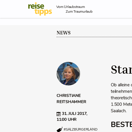
Skip to Content
Vom Urlaubstraum
Zum Traumurlaub
NEWS
Sta
Ob alleine
teilnehmen
CHRISTIANE
theoretisc
REITSHAMMER
1.500 Mete
Saalach.
31. JULI 2017,
11:00 UHR
BEST
#SALZBURGERLAND