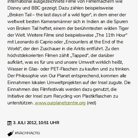
international ausgezeichnete Filme von Filmemachern wie
Disney und BBC gezeigt. Dazu zählen beispielsweise
„Broken Tail – the last days of a wild tiger“, in dem einer der
weltweit besten Kameramänner sich in Indien an die Spuren
von Broken Tail heftet, einem der berühmtesten wilden Tiger
der Welt. Weitere Filme sind beispielsweise „The 11th Hour“
mit Leonardo di Caprio oder „Encounters at the End of the
World“, der den Zuschauer in die Arktis entführt. Zu den
höchstdekorierten Filmen zählt „Tapped“, der darüber
aufklärt, was es für uns und unsere Umwelt wirklich heißt,
Wasser in Glas- oder PET-Flaschen zu kaufen und zu trinken.
Der Philosophie von Our Planet entsprechend, kommen alle
Einnahmen lokalen Umweltprojekten auf der Insel zugute. Die
Einnahmen des Filmfestivals werden dazu genutzt, die
Initiative der Insel zum Recycling von Plastikflaschen zu
unterstützen.
www.ourplanetcentre.org
(red)
3. JULI 2012,
10:51 UHR
#NACHHALTIG