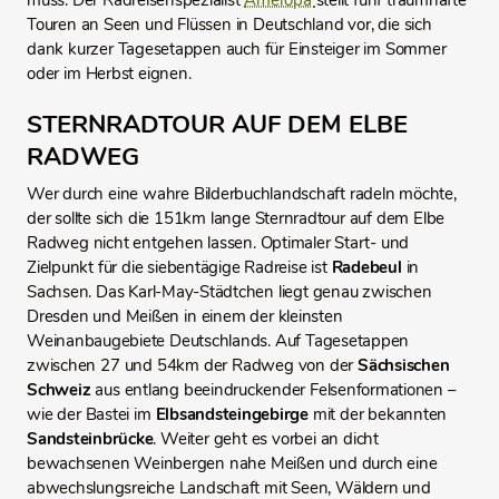
muss. Der Radreisenspezialist
Ameropa
stellt fünf traumhafte
Touren an Seen und Flüssen in Deutschland vor, die sich
dank kurzer Tagesetappen auch für Einsteiger im Sommer
oder im Herbst eignen.
STERNRADTOUR AUF DEM ELBE
RADWEG
Wer durch eine wahre Bilderbuchlandschaft radeln möchte,
der sollte sich die 151km lange Sternradtour auf dem Elbe
Radweg nicht entgehen lassen. Optimaler Start- und
Zielpunkt für die siebentägige Radreise ist
Radebeul
in
Sachsen. Das Karl-May-Städtchen liegt genau zwischen
Dresden und Meißen in einem der kleinsten
Weinanbaugebiete Deutschlands. Auf Tagesetappen
zwischen 27 und 54km der Radweg von der
Sächsischen
Schweiz
aus entlang beeindruckender Felsenformationen –
wie der Bastei im
Elbsandsteingebirge
mit der bekannten
Sandsteinbrücke
. Weiter geht es vorbei an dicht
bewachsenen Weinbergen nahe Meißen und durch eine
abwechslungsreiche Landschaft mit Seen, Wäldern und