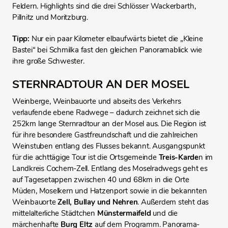
Feldern. Highlights sind die drei Schlösser Wackerbarth,
Pillnitz und Moritzburg.
Tipp:
Nur ein paar Kilometer elbaufwärts bietet die „Kleine
Bastei“ bei Schmilka fast den gleichen Panoramablick wie
ihre große Schwester.
STERNRADTOUR AN DER MOSEL
Weinberge, Weinbauorte und abseits des Verkehrs
verlaufende ebene Radwege – dadurch zeichnet sich die
252km lange Sternradtour an der Mosel aus. Die Region ist
für ihre besondere Gastfreundschaft und die zahlreichen
Weinstuben entlang des Flusses bekannt. Ausgangspunkt
für die achttägige Tour ist die Ortsgemeinde
Treis-Karde
n im
Landkreis Cochem-Zell. Entlang des Moselradwegs geht es
auf Tagesetappen zwischen 40 und 68km in die Orte
Müden, Moselkern und Hatzenport sowie in die bekannten
Weinbauorte
Zell, Bullay und Nehren
. Außerdem steht das
mittelalterliche Städtchen
Münstermaifeld
und die
märchenhafte
Burg Eltz
auf dem Programm. Panorama-