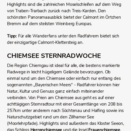
Highlights sind die zahlreichen Moselschleifen auf dem Weg
von Traben-Trarbach zurück nach Treis-Karden. Den
schönsten Panoramaausblick bietet der Calmont im Örtchen
Bremm auf dem steilsten Weinberg Europas.
Tipp:
Für alle Wanderfans unter den Radfahrern bietet sich
der einzigartige Calmont-Klettersteig an.
CHIEMSEE STERNRADWOCHE
Die Region Chiemgau ist ideal für alle, die bestens markierte
Radwege in leicht hügeligem Gelände bevorzugen. Ob
einmal rund um den Chiemsee oder einfach nur entlang des
sogenannten „Bayerischen Meers“ - Radfahrer können hier
Natur, Kultur und Genuss ganz einfach miteinander
verbinden. Von Prien am Chiemsee aus geht es auf einer
achttägigen Sternradtour mit einer Gesamtlänge von 208 bis
257km unter anderem nach Söchtenau und Halfing sowie ins
Naturschutzgebiet rund um den Zillhamer See
(Moorlehrpfade). Highlights sind außerdem das Kloster Seeon,
das Schloss
Herrenchiemsee
und die Insel
Frauenchiemsee
.