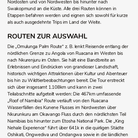
Nordosten und von Nordwesten bis hinunter nach
Swakopmund an die Küste. Alle drei Routen können in
Etappen befahren werden und eignen sich sowohl für kurze
als auch ausgedehnte Trips im Land der Weite.
ROUTEN ZUR AUSWAHL
Die „Omulunga Palm Route“ z. B. lenkt Reisende entlang der
nördlichen Grenze zu Angola von Ruacana im Westen bis
nach Nkurenjuru im Osten. Sie hält eine Bandbreite an
Erlebnissen und Eindrücken von grandioser Landschaft,
historisch wichtigen Attraktionen über Kultur und Abenteuer
bis hin zu Wildtierbeobachtungen bereit. Die Tour erstreckt
sich über insgesamt 1.108km und kann in zwei
Teilabschnitte aufgeteilt werden: Die 467km umfassende
„Roof of Namibia“ Route verläuft von den Ruacana
Wasserfällen des Kunene Flusses im Nordwesten über
Nkurunkuru am Okavango Fluss durch den nördlichsten Teil
Namibias bis hinunter zum Etosha National Park. Die „King
Nehale Experience“ führt über 641k in die quirligen Städte
Oshikati, Ongwediva und Ondangwa sowie in die ländlichen