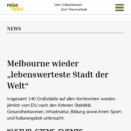
Skip to Content
Vom Urlaubstraum
Zum Traumurlaub
BLOG / REPORT
NEWS
NEWS
REISEIDEEN
Melbourne wieder
„lebenswerteste Stadt der
Welt“
Insgesamt 140 Großstädte auf allen Kontinenten werden
jährlich vom EIU nach den Kriterien Stabilität,
Gesundheitswesen, Infrastruktur, Bildung sowie ihrem Sport-
und Kulturangebot untersucht.