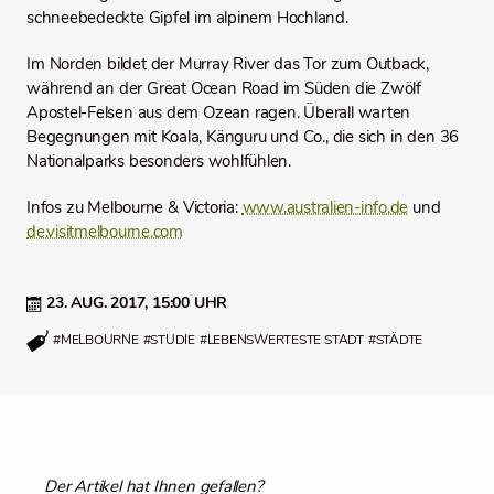
schneebedeckte Gipfel im alpinem Hochland.
Im Norden bildet der Murray River das Tor zum Outback,
während an der Great Ocean Road im Süden die Zwölf
Apostel-Felsen aus dem Ozean ragen. Überall warten
Begegnungen mit Koala, Känguru und Co., die sich in den 36
Nationalparks besonders wohlfühlen.
Infos zu Melbourne & Victoria:
www.australien-info.de
und
de.visitmelbourne.com
23. AUG. 2017,
15:00 UHR
#MELBOURNE
#STUDIE
#LEBENSWERTESTE STADT
#STÄDTE
Der Artikel hat Ihnen gefallen?