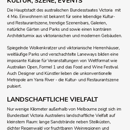
KULTUR, SZENE, EVENTS
Die Hauptstadt des australischen Bundesstaates Victoria mit
4 Mio. Einwohnern ist bekannt für seine lebendige Kultur-
und Restaurantszene, trendige Szenenbars, Galerien,
natürliche Gärten und Parks und sowie einen konträren
Architekturmix aus viktorianischen und modernen Gebäuden.
Spiegelnde Wolkenkratzer und viktorianische Herrenhäuser,
weitläufige Parks und verschachtelte Laneways bilden eine
imposante Kulisse für Veranstaltungen von Weltformat wie
Australian Open, Formel 1 und das Food and Wine Festival.
Auch Designer und Künstler lieben die unkonventionelle
Metropole am Yarra River - die Kultur- und Restaurantszene
pulsiert.
LANDSCHAFTLICHE VIELFALT
Nur wenige Kilometer außerhalb von Melbourne zeigt sich im
Bundestaat Victoria Australiens landschaftliche Vielfalt auf
kleinstem Raum: lange Sandstrände neben Steilküsten,
dichter Regenwald vor fruchtbaren Weinregionen und