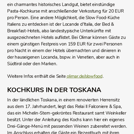
ein charmantes historisches Landgut, bietet einstündige
Pasta-Kochkurse mit anschließender Verkostung für 20 EUR
pro Person. Eine andere Möglichkeit, die Slow Food-Küche
Italiens zu entdecken ist der Locande d’Italia, der Bed &
Breakfast-Hotels, also landestypische Unterkünfte mit
ausgezeichneten Hotels auflistet. Bei Olimar können Gäste zu
einem günstigen Festpreis von 159 EUR für zwei Personen
pro Nacht in einem der Hotels übernachten und dinieren in
der hauseigenen Locanda, bspw. in Venetien, aber auch in
Südtirol oder den Marken.
Weitere Infos enthält die Seite
olimar.de/slowfood
.
KOCHKURS IN DER TOSKANA
In der ländlichen Toskana, in einem renovierten Herrensitz
aus dem 17. Jahrhundert, liegt das Relai Il Falconiere & Spa,
das ein Michelin-Stern-gekröntes Restaurant samt Weinkeller
besitzt. Unter der Anleitung des Kochs kann hier ein eigenes
Drei-Gänge-Menü mit passenden Weinen zubereitet werden.
Im Anschluss erhalten die Gäste ein Rezeptbuch mit ihren