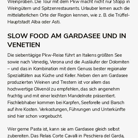
Weinproben. Die Tour mit dem Pkw macht nicht nur Stopp in
Weingütern und Spitzenrestaurants. Urlauber lernen auch die
mittelalterlichen Orte der Region kennen, wie z. B. die Trüffel-
Hauptstadt Alba oder Asti.
SLOW FOOD AM GARDASEE UND IN
VENETIEN
Die siebentägige Pkw-Reise führt an Italiens größten See
sowie nach Venedig, Verona und die Ausläufer der Dolomiten
– und das in Kombination mit dem Genuss bester regionaler
Spezialitäten aus Küche und Keller. Neben den am Gardasee
produzierten Weinen und Trestern ist vor allem das
hochwertige Olivenöl zu empfehlen, das sich angenehm
fruchtig und mit einer leichten Mandelnote präsentiert.
Fischliebhaber kommen bei Karpfen, Seeforelle und Barsch
auf ihre Kosten. Verkostungen, Führungen und Unterkünfte
sind hier schon vorgebucht.
Wer gerne Pasta ist, kann sie am Gardasee gleich selbst
zubereiten. Das Relais Corte Cavalli in Peschiera del Garda,