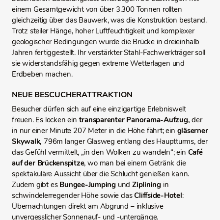
einem Gesamtgewicht von über 3.300 Tonnen rollten
gleichzeitig über das Bauwerk, was die Konstruktion bestand.
Trotz steiler Hänge, hoher Luftfeuchtigkeit und komplexer
geologischer Bedingungen wurde die Brücke in dreieinhalb
Jahren fertiggestellt. Ihr verstärkter Stahl-Fachwerkträger soll
sie widerstandsfähig gegen extreme Wetterlagen und
Erdbeben machen.
NEUE BESCUCHERATTRAKTION
Besucher dürfen sich auf eine einzigartige Erlebniswelt
freuen. Es locken ein
transparenter Panorama-Aufzug,
der
in nur einer Minute 207 Meter in die Höhe fährt; ein
gläserner
Skywalk,
796m langer Glasweg entlang des Hauptturms, der
das Gefühl vermittelt, „in den Wolken zu wandeln“; ein
Café
auf der Brückenspitze
, wo man bei einem Getränk die
spektakuläre Aussicht über die Schlucht genießen kann.
Zudem gibt es
Bungee-Jumping
und
Ziplining
in
schwindelerregender Höhe sowie das
Cliffside-Hotel
:
Übernachtungen direkt am Abgrund – inklusive
unvergesslicher Sonnenauf- und -untergänge.