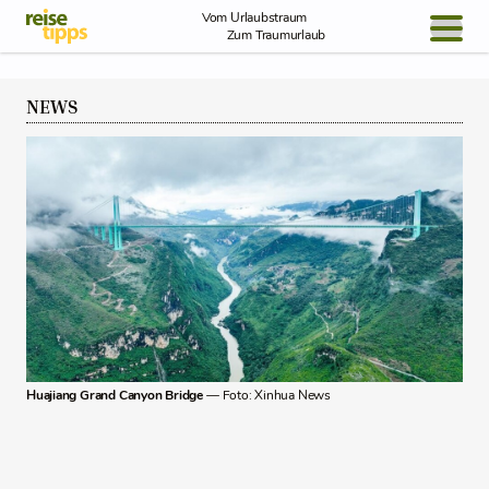
Skip to Content
Vom Urlaubstraum
Zum Traumurlaub
BLOG / REPORT
NEWS
NEWS
REISEIDEEN
Huajiang Grand Canyon Bridge
— Foto: Xinhua News