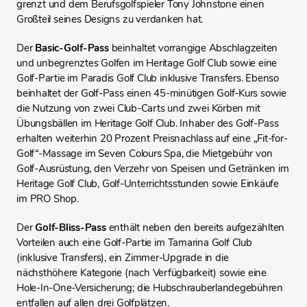
grenzt und dem Berufsgolfspieler Tony Johnstone einen
Großteil seines Designs zu verdanken hat.
Der
Basic-Golf-Pass
beinhaltet vorrangige Abschlagzeiten
und unbegrenztes Golfen im Heritage Golf Club sowie eine
Golf-Partie im Paradis Golf Club inklusive Transfers. Ebenso
beinhaltet der Golf-Pass einen 45-minütigen Golf-Kurs sowie
die Nutzung von zwei Club-Carts und zwei Körben mit
Übungsbällen im Heritage Golf Club. Inhaber des Golf-Pass
erhalten weiterhin 20 Prozent Preisnachlass auf eine „Fit-for-
Golf“-Massage im Seven Colours Spa, die Mietgebühr von
Golf-Ausrüstung, den Verzehr von Speisen und Getränken im
Heritage Golf Club, Golf-Unterrichtsstunden sowie Einkäufe
im PRO Shop.
Der
Golf-Bliss-Pass
enthält neben den bereits aufgezählten
Vorteilen auch eine Golf-Partie im Tamarina Golf Club
(inklusive Transfers), ein Zimmer-Upgrade in die
nächsthöhere Kategorie (nach Verfügbarkeit) sowie eine
Hole-In-One-Versicherung; die Hubschrauberlandegebühren
entfallen auf allen drei Golfplätzen.