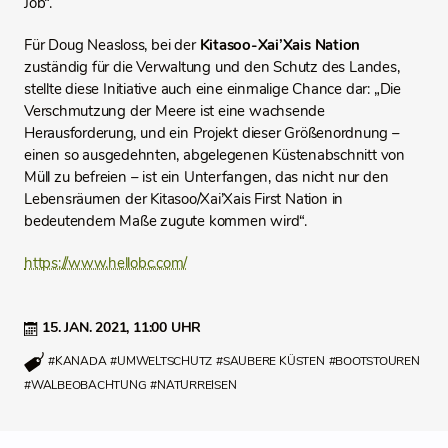
Job“.
Für Doug Neasloss, bei der
Kitasoo-Xai’Xais Nation
zuständig für die Verwaltung und den Schutz des Landes,
stellte diese Initiative auch eine einmalige Chance dar: „Die
Verschmutzung der Meere ist eine wachsende
Herausforderung, und ein Projekt dieser Größenordnung –
einen so ausgedehnten, abgelegenen Küstenabschnitt von
Müll zu befreien – ist ein Unterfangen, das nicht nur den
Lebensräumen der Kitasoo/Xai’Xais First Nation in
bedeutendem Maße zugute kommen wird“.
https://www.hellobc.com/
15. JAN. 2021,
11:00 UHR
#KANADA
#UMWELTSCHUTZ
#SAUBERE KÜSTEN
#BOOTSTOUREN
#WALBEOBACHTUNG
#NATURREISEN