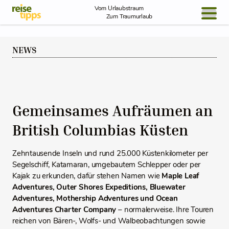
Skip to Content
Vom Urlaubstraum
Zum Traumurlaub
BLOG / REPORT
NEWS
NEWS
REISEIDEEN
Gemeinsames Aufräumen an
British Columbias Küsten
Zehntausende Inseln und rund 25.000 Küstenkilometer per
Segelschiff, Katamaran, umgebautem Schlepper oder per
Kajak zu erkunden, dafür stehen Namen wie
Maple Leaf
Adventures, Outer Shores Expeditions, Bluewater
Adventures, Mothership Adventures und Ocean
Adventures Charter Company
– normalerweise. Ihre Touren
reichen von Bären-, Wolfs- und Walbeobachtungen sowie