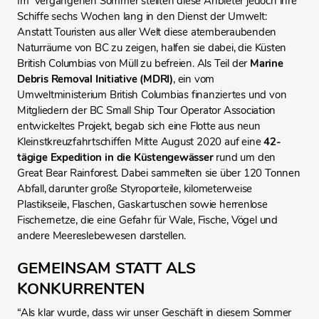
Im vergangenen Sommer stellten diese Anbieter jedoch ihre
Schiffe sechs Wochen lang in den Dienst der Umwelt:
Anstatt Touristen aus aller Welt diese atemberaubenden
Naturräume von BC zu zeigen, halfen sie dabei, die Küsten
British Columbias von Müll zu befreien. Als Teil der
Marine
Debris Removal Initiative (MDRI)
, ein vom
Umweltministerium British Columbias finanziertes und von
Mitgliedern der BC Small Ship Tour Operator Association
entwickeltes Projekt, begab sich eine Flotte aus neun
Kleinstkreuzfahrtschiffen Mitte August 2020 auf eine
42-
tägige Expedition in die Küstengewässer
rund um den
Great Bear Rainforest. Dabei sammelten sie über 120 Tonnen
Abfall, darunter große Styroporteile, kilometerweise
Plastikseile, Flaschen, Gaskartuschen sowie herrenlose
Fischernetze, die eine Gefahr für Wale, Fische, Vögel und
andere Meereslebewesen darstellen.
GEMEINSAM STATT ALS
KONKURRENTEN
“Als klar wurde, dass wir unser Geschäft in diesem Sommer