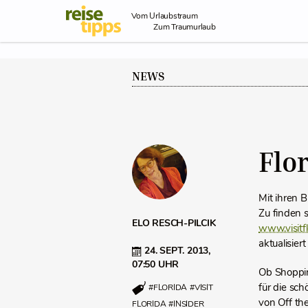
Skip to Content
Vom Urlaubstraum
Zum Traumurlaub
NEWS
Flo
Mit ihren 
Zu finden s
ELO RESCH-PILCIK
www.visitfl
aktualisiert
24. SEPT. 2013,
07:50 UHR
Ob Shoppin
für die sch
#FLORIDA
#VISIT
von Off th
FLORIDA
#INSIDER