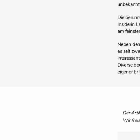
unbekannt
Die berühm
Insiderin 
am feinsten
Neben den z
es seit zwe
interessan
Diverse deu
eigener Er
Der Arti
Wir freu