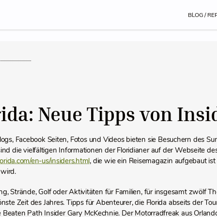
BLOG / RE
rida: Neue Tipps von Insi
Blogs, Facebook Seiten, Fotos und Videos bieten sie Besuchern des Sun
ind die vielfältigen Informationen der Floridianer auf der Webseite 
orida.com/en-us/insiders.html
, die wie ein Reisemagazin aufgebaut ist
 wird.
g, Strände, Golf oder Aktivitäten für Familien, für insgesamt zwölf
önste Zeit des Jahres. Tipps für Abenteurer, die Florida abseits der Tou
e Beaten Path Insider Gary McKechnie. Der Motorradfreak aus Orlando