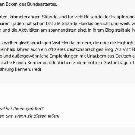
en Ecken des Bundesstaates.
ten, kilometerlangen Strände sind für viele Reisende der Hauptgrund f
Lauren Tjaden hat schon fast alle Strände Floridas besucht und weiß,
 und die Aktivitäten am spannendsten sind. In ihrem Blog stellt sie ih
wölf englischsprachigen Visit Florida Insidern, die über die Highligh
ieinhalb Jahren auch ein offizielles deutschsprachiges Blog. Als Visit F
te und außergewöhnliche Empfehlungen mit Urlaubern aus Deutschlan
tsche Florida-Kenner veröffentlichen zudem in ihren Gastbeiträgen Ti
fahrung kennen. (red)
kel hat Ihnen gefallen?
en uns, wenn sie diesen teilen!