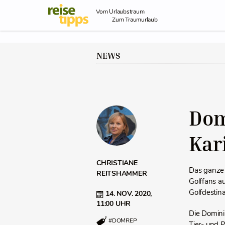
Skip to Content
Vom Urlaubstraum
Zum Traumurlaub
NEWS
Dom
Kar
CHRISTIANE
Das ganze 
REITSHAMMER
Golffans a
Golfdestina
14. NOV. 2020,
11:00 UHR
Die Domini
#DOMREP
Tier- und 