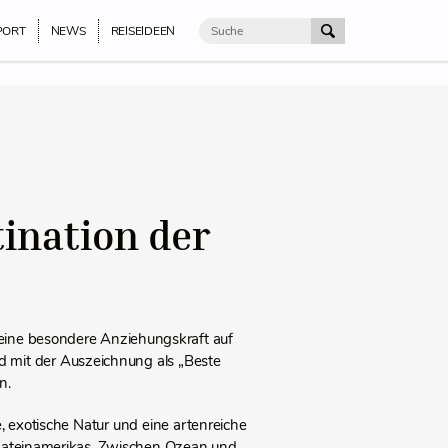
PORT
NEWS
REISEIDEEN
tination der
ine besondere Anziehungskraft auf
nd mit der Auszeichnung als „Beste
n.
, exotische Natur und eine artenreiche
d Lateinamerikas. Zwischen Ozean und