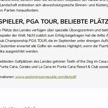
 Landschaft erstrecken sich abwechslungsreiche Binnen- und Küstengo
en Partien herausfordern.
SPIELER, PGA TOUR, BELIEBTE PLÄT
n Plätze des Landes verfügen über spezielle Übungszentren und biete
espieler der Welt. Nicht zuletzt zum Erfolg beigetragen hat die dritt
lub Championship PGA TOUR, die im September unter strengen Auflage
Dezember erwartet alle Golfer ein weiteres Highlight, wenn die Puer
ika ausgerichtet werden.
iebtesten Golfplätzen des Landes gehören Teeth of the Dog im Casa 
Punta Cana, Corales und La Cana im Punta Cana Resort & Club sowie
mationen:
www.godominicanrepublic.com/de/golf/