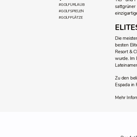
#GOLFURLAUB
sattgrüner
#GOLFSPIELEN
einzigartig
#GOLFPLÄTZE
ELITE
Die meiste
besten Elit
Resort & C
wurde. Im 
Lateinamer
Zu den bel
Espada in 
Mehr Infor