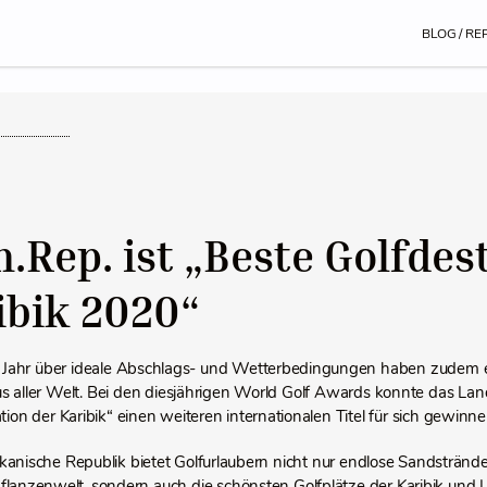
BLOG / RE
.Rep. ist „Beste Golfdes
ibik 2020“
Jahr über ideale Abschlags- und Wetterbedingungen haben zudem e
us aller Welt. Bei den diesjährigen World Golf Awards konnte das La
tion der Karibik“ einen weiteren internationalen Titel für sich gewinne
kanische Republik bietet Golfurlaubern nicht nur endlose Sandstrände
Pflanzenwelt, sondern auch die schönsten Golfplätze der Karibik un