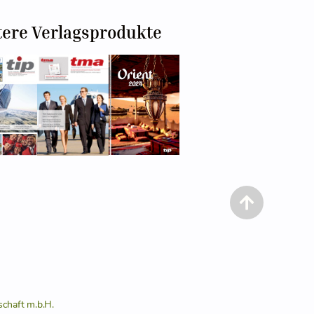
tere Verlagsprodukte
schaft m.b.H.