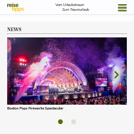
Skip to Content
Vom Urlaubstraum
Zum Traumurlaub
BLOG / REPORT
NEWS
NEWS
REISEIDEEN
Boston Pops Fireworks Spectacular
Free