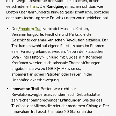
die bewegte Geschichte der Stadt einzutauchen, bieten
verschiedene
Trails
. Die
Rundgänge
machen sichtbar, wie
Boston über Jahrhunderte hinweg gesellschaftliche, politische
oder auch technologische Entwicklungen vorangetrieben hat.
Der
Freedom Trail
verbindet Museen, Kirchen,
Versammlungsorte, Friedhöfe und Parks, die die
Geschichte der
amerikanischen Revolution
erzählen. Der
Trail kann sowohl auf eigene Faust als auch im Rahmen
einer Führung erkundet werden. Neben der klassischen
„Walk Into History“-Führung mit Guides in historischen
Kostümen werden auch saisonale Themenführungen
angeboten, etwa zu LGBTQ+-Aktivismus,
afroamerikanischen Patrioten oder Frauen in der
Unabhängigkeitsbewegung.
Innovation Trail:
Boston war nicht nur
Revolutionswegbereiter, sondern auch Geburtsstätte
zahlreicher bahnbrechender
Erfindungen
wie der des
Telefons, der Mikrowelle oder der modernen Chirurgie. Der
Innovation Trail erzählt an über 20 Stationen die