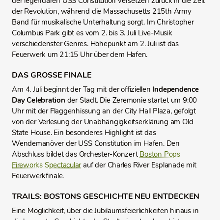
der legendären USS Constitution versetzen zurück in die Zeit
der Revolution, während die Massachusetts 215th Army
Band für musikalische Unterhaltung sorgt. Im Christopher
Columbus Park gibt es vom 2. bis 3. Juli Live-Musik
verschiedenster Genres. Höhepunkt am 2. Juli ist das
Feuerwerk um 21:15 Uhr über dem Hafen.
DAS GROSSE FINALE
Am 4. Juli beginnt der Tag mit der offiziellen
Independence
Day Celebration
der Stadt. Die Zeremonie startet um 9:00
Uhr mit der Flaggenhissung an der City Hall Plaza, gefolgt
von der Verlesung der Unabhängigkeitserklärung am Old
State House. Ein besonderes Highlight ist das
Wendemanöver der USS Constitution im Hafen. Den
Abschluss bildet das Orchester-Konzert
Boston Pops
Fireworks Spectacular
auf der Charles River Esplanade mit
Feuerwerkfinale.
TRAILS: BOSTONS GESCHICHTE NEU ENTDECKEN
Eine Möglichkeit, über die Jubiläumsfeierlichkeiten hinaus in