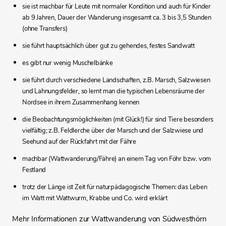
sie ist machbar für Leute mit normaler Kondition und auch für Kinder
ab 9 Jahren, Dauer der Wanderung insgesamt ca. 3 bis 3,5 Stunden
(ohne Transfers)
sie führt hauptsächlich über gut zu gehendes, festes Sandwatt
es gibt nur wenig Muschelbänke
sie führt durch verschiedene Landschaften, z.B. Marsch, Salzwiesen
und Lahnungsfelder, so lernt man die typischen Lebensräume der
Nordsee in ihrem Zusammenhang kennen
die Beobachtungsmöglichkeiten (mit Glück!) für sind Tiere besonders
vielfältig; z.B. Feldlerche über der Marsch und der Salzwiese und
Seehund auf der Rückfahrt mit der Fähre
machbar (Wattwanderung/Fähre) an einem Tag von Föhr bzw. vom
Festland
trotz der Länge ist Zeit für naturpädagogische Themen: das Leben
im Watt mit Wattwurm, Krabbe und Co. wird erklärt
Mehr Informationen zur Wattwanderung von Südwesthörn