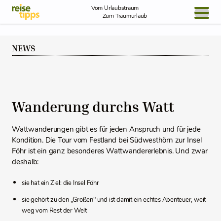
Skip to Content
Vom Urlaubstraum
Zum Traumurlaub
BLOG / REPORT
NEWS
NEWS
REISEIDEEN
Wanderung durchs Watt
Wattwanderungen gibt es für jeden Anspruch und für jede
Kondition. Die Tour vom Festland bei Südwesthörn zur Insel
Föhr ist ein ganz besonderes Wattwandererlebnis. Und zwar
deshalb:
sie hat ein Ziel: die Insel Föhr
sie gehört zu den „Großen" und ist damit ein echtes Abenteuer, weit
weg vom Rest der Welt