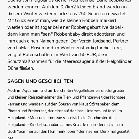
Strand von Helgolands kleiner Nachbarinsel Düne beobachtet
werden können. Auf dem 0,7km2 kleinen Eiland werden in
diesem Winter wieder mindestens 250 Geburten erwartet.
Mit Glück erlebt man, wie die kleinen Robben markiert
werden oder ist sogar bei einer Robbengeburt live dabei -
dann kann man "sein" Robbenbaby direkt adoptieren und
ihm auch einen Namen geben. Der Verein Jordsand, Partner
von LaMar-Reisen und im Winter zuständig für die Tiere,
vergibt Patenschaften im Wert von 50 EUR, die in
Schutzmaßnahmen für die Meeressäuger auf der Helgoländer
Düne fließen.
SAGEN UND GESCHICHTEN
Auch im Aquarium und am berühmten Vogelfelsen lernen die großen
und kleinen Reiseteilnehmer die Tier- und Pflanzenwelt der Nordsee
kennen und wandeln auf den Spuren von Klaus Störtebeker, dem
Piraten und Freibeuter, der einst auf der Insel Unterschlupf fand. Im
Helgoländer Museum lernen sie schließlich die Geschichten des
Helgoländer Kinderbuchautors James Krüss kennen, der mit seinem
Buch "Sommer auf den Hummerklippen" der Insel ein Denkmal gesetzt
hat.