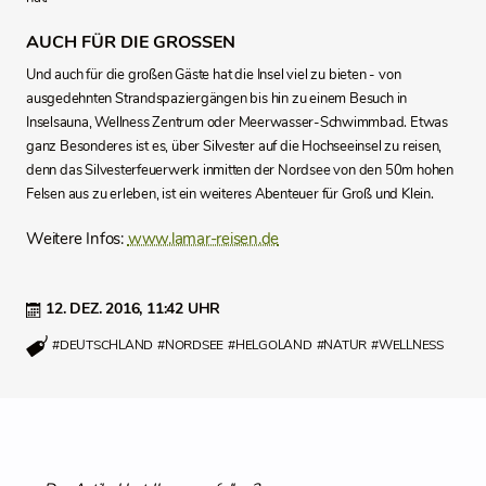
AUCH FÜR DIE GROSSEN
Und auch für die großen Gäste hat die Insel viel zu bieten - von
ausgedehnten Strandspaziergängen bis hin zu einem Besuch in
Inselsauna, Wellness Zentrum oder Meerwasser-Schwimmbad. Etwas
ganz Besonderes ist es, über Silvester auf die Hochseeinsel zu reisen,
denn das Silvesterfeuerwerk inmitten der Nordsee von den 50m hohen
Felsen aus zu erleben, ist ein weiteres Abenteuer für Groß und Klein.
Weitere Infos:
www.lamar-reisen.de
12. DEZ. 2016,
11:42 UHR
#DEUTSCHLAND
#NORDSEE
#HELGOLAND
#NATUR
#WELLNESS