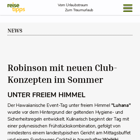
Skip to Content
Vom Urlaubstraum
Zum Traumurlaub
BLOG / REPORT
NEWS
NEWS
REISEIDEEN
Robinson mit neuen Club-
Konzepten im Sommer
UNTER FREIEM HIMMEL
Der Hawaiianische Event-Tag unter freiem Himmel
"Luhana"
wurde vor dem Hintergrund der geltenden Hygiene- und
Sicherheitsregeln entwickelt. Kulinarisch beginnt der Tag mit
einer polynesischen Frühstückskombination, gefolgt von
mindestens einem landestypischen Gericht am Mittagsbuffet
und einem Sundowner-Cocktail in traumhafter
Waikiki