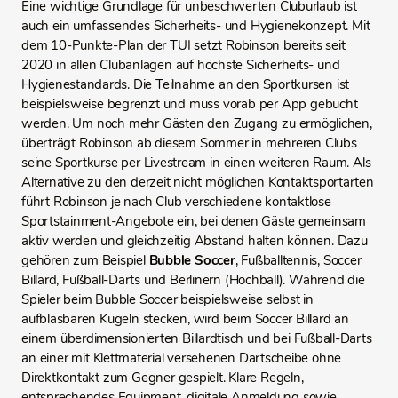
Eine wichtige Grundlage für unbeschwerten Cluburlaub ist
auch ein umfassendes Sicherheits- und Hygienekonzept. Mit
dem 10-Punkte-Plan der TUI setzt Robinson bereits seit
2020 in allen Clubanlagen auf höchste Sicherheits- und
Hygienestandards. Die Teilnahme an den Sportkursen ist
beispielsweise begrenzt und muss vorab per App gebucht
werden. Um noch mehr Gästen den Zugang zu ermöglichen,
überträgt Robinson ab diesem Sommer in mehreren Clubs
seine Sportkurse per Livestream in einen weiteren Raum. Als
Alternative zu den derzeit nicht möglichen Kontaktsportarten
führt Robinson je nach Club verschiedene kontaktlose
Sportstainment-Angebote ein, bei denen Gäste gemeinsam
aktiv werden und gleichzeitig Abstand halten können. Dazu
gehören zum Beispiel
Bubble Soccer
, Fußballtennis, Soccer
Billard, Fußball-Darts und Berlinern (Hochball). Während die
Spieler beim Bubble Soccer beispielsweise selbst in
aufblasbaren Kugeln stecken, wird beim Soccer Billard an
einem überdimensionierten Billardtisch und bei Fußball-Darts
an einer mit Klettmaterial versehenen Dartscheibe ohne
Direktkontakt zum Gegner gespielt. Klare Regeln,
entsprechendes Equipment, digitale Anmeldung sowie