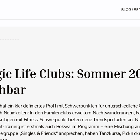
BLOG / RE
ic Life Clubs: Sommer 20
hbar
hat ein klar definiertes Profil mit Schwerpunkten für unterschiedlic
ch Neuigkeiten: In den Familienclubs erweitern Nachtwanderungen, F
nlagen mit Fitness-Schwerpunkt bieten neue Trendsportarten an.
-Training ist erstmals auch Bokwa im Programm – eine Mischung aus
Zielgruppe „Singles & Friends“ ansprechen, haben Tanzkurse, Pickni