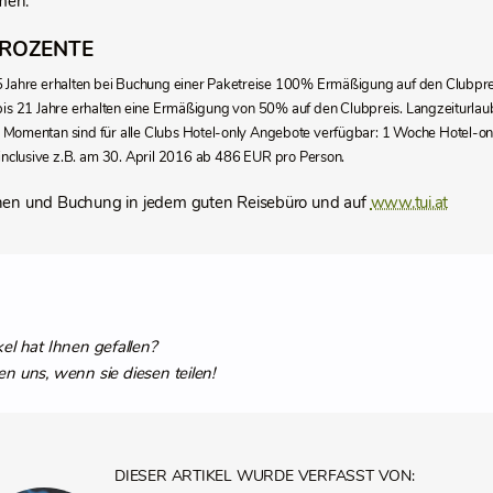
men.
PROZENTE
5 Jahre erhalten bei Buchung einer Paketreise 100% Ermäßigung auf den Clubprei
bis 21 Jahre erhalten eine Ermäßigung von 50% auf den Clubpreis. Langzeiturlau
Momentan sind für alle Clubs Hotel-only Angebote verfügbar: 1 Woche Hotel-only
l inclusive z.B. am 30. April 2016 ab 486 EUR pro Person.
nen und Buchung in jedem guten Reisebüro und auf
www.tui.at
kel hat Ihnen gefallen?
en uns, wenn sie diesen teilen!
DIESER ARTIKEL WURDE VERFASST VON: