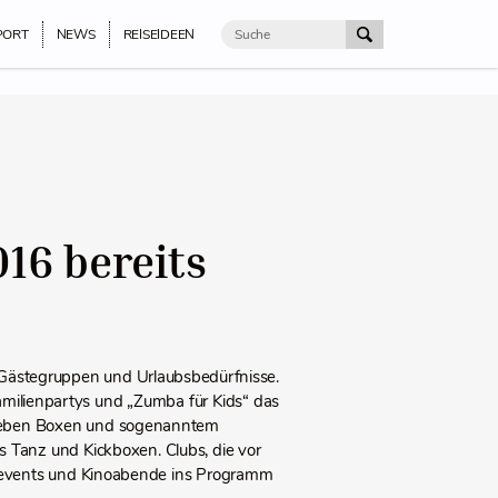
PORT
NEWS
REISEIDEEN
16 bereits
he Gästegruppen und Urlaubsbedürfnisse.
amilienpartys und „Zumba für Kids“ das
 Neben Boxen und sogenanntem
 Tanz und Kickboxen. Clubs, die vor
ckevents und Kinoabende ins Programm