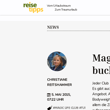
Skip to Content
Vom Urlaubstraum
Zum Traumurlaub
NEWS
Mag
buc
CHRISTIANE
Jeder Club 
REITSHAMMER
Es gibt au
Angebot. A
5. MAI 2015,
Bodyweight
07:22 UHR
allem die 
#MAGIC LIFE CLUB
#TUI