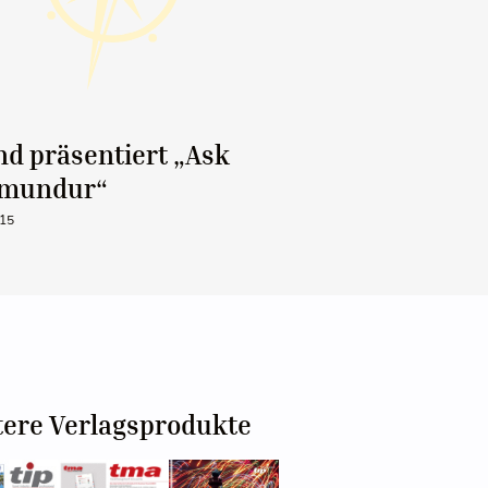
nd präsentiert „Ask
mundur“
015
tere Verlagsprodukte