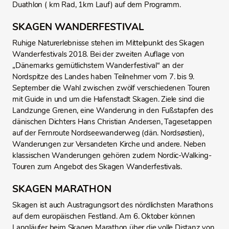
Duathlon ( km Rad, 1km Lauf) auf dem Programm.
SKAGEN WANDERFESTIVAL
Ruhige Naturerlebnisse stehen im Mittelpunkt des Skagen
Wanderfestivals 2018. Bei der zweiten Auflage von
„Dänemarks gemütlichstem Wanderfestival“ an der
Nordspitze des Landes haben Teilnehmer vom 7. bis 9.
September die Wahl zwischen zwölf verschiedenen Touren
mit Guide in und um die Hafenstadt Skagen. Ziele sind die
Landzunge Grenen, eine Wanderung in den Fußstapfen des
dänischen Dichters Hans Christian Andersen, Tagesetappen
auf der Fernroute Nordseewanderweg (dän. Nordsøstien),
Wanderungen zur Versandeten Kirche und andere. Neben
klassischen Wanderungen gehören zudem Nordic-Walking-
Touren zum Angebot des Skagen Wanderfestivals.
SKAGEN MARATHON
Skagen ist auch Austragungsort des nördlichsten Marathons
auf dem europäischen Festland. Am 6. Oktober können
Langläufer beim Skagen Marathon über die volle Distanz von