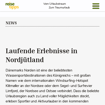
Skip to Content
Vom Urlaubstraum
Zum Traumurlaub
BLOG / REPORT
NEWS
NEWS
REISEIDEEN
Laufende Erlebnisse in
Nordjütland
Dänemarks Norden ist eine der beliebtesten
Wassersportdestinationen des Königreichs – mit großen
Namen wie dem internationalen Windsurfing-Hotspot
Klitmøller an der Nordsee oder dem Segel- und Surfrevier
Limfjord, der Nordsee und Ostsee verbindet. Dass die beliebte
Urlaubsregion auch zu Land voller Möglichkeiten steckt,
erleben Sportler und Aktivurlauber in den kommenden