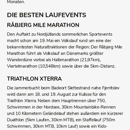
Monaten.
DIE BESTEN LAUFEVENTS
RÅBJERG MILE MARATHON
Den Auftakt zu Nordjütlands sommerlichen Sportevents
macht schon am 19. Mai ein Volkslauf rund um eine der
bekanntesten Naturattraktionen der Region: Der Råbjerg Mile
Marathon führt als Volkslauf an Dänemarks größter
Wanderdüne vorbei als Halbmarathon (21,97km),
Viertelmarathon (10,548km) sowie über die 5km-Distanz.
TRIATHLON XTERRA
Die Jammerbucht beim Badeort Slettestrand nahe Fjerritslev
wird dann am 18. und 19. August zur Kulisse für den
Triathlon Xterra. Neben dem Hauptrennen über 750,
Schwimmen in der Nordsee, 30km Mountainbike-Rennen
und 10 Kilometern Geländelauf stehen außerdem ein kürzerer
Duathlon (5km Laufen, 30km MTB), ein Staffellauf (750m
Schwimmen, 30km MTB, 10km Lauf) sowie ein Kids-