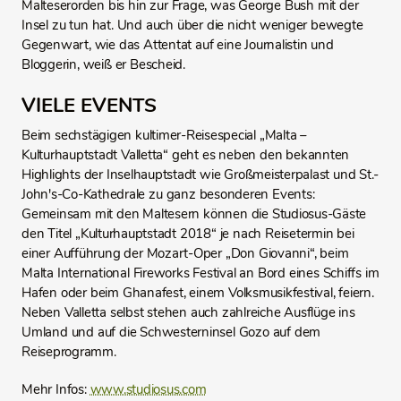
Malteserorden bis hin zur Frage, was George Bush mit der
Insel zu tun hat. Und auch über die nicht weniger bewegte
Gegenwart, wie das Attentat auf eine Journalistin und
Bloggerin, weiß er Bescheid.
VIELE EVENTS
Beim sechstägigen kultimer-Reisespecial „Malta –
Kulturhauptstadt Valletta“ geht es neben den bekannten
Highlights der Inselhauptstadt wie Großmeisterpalast und St.-
John's-Co-Kathedrale zu ganz besonderen Events:
Gemeinsam mit den Maltesern können die Studiosus-Gäste
den Titel „Kulturhauptstadt 2018“ je nach Reisetermin bei
einer Aufführung der Mozart-Oper „Don Giovanni“, beim
Malta International Fireworks Festival an Bord eines Schiffs im
Hafen oder beim Ghanafest, einem Volksmusikfestival, feiern.
Neben Valletta selbst stehen auch zahlreiche Ausflüge ins
Umland und auf die Schwesterninsel Gozo auf dem
Reiseprogramm.
Mehr Infos:
www.studiosus.com