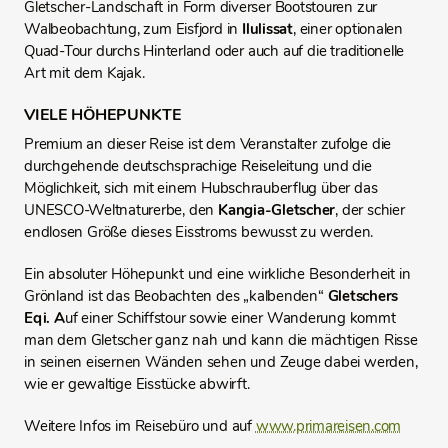
Gletscher-Landschaft in Form diverser Bootstouren zur
Walbeobachtung, zum Eisfjord in
Ilulissat
, einer optionalen
Quad-Tour durchs Hinterland oder auch auf die traditionelle
Art mit dem Kajak.
VIELE HÖHEPUNKTE
Premium an dieser Reise ist dem Veranstalter zufolge die
durchgehende deutschsprachige Reiseleitung und die
Möglichkeit, sich mit einem Hubschrauberflug über das
UNESCO-Weltnaturerbe, den
Kangia-Gletscher
, der schier
endlosen Größe dieses Eisstroms bewusst zu werden.
Ein absoluter Höhepunkt und eine wirkliche Besonderheit in
Grönland ist das Beobachten des „kalbenden“
Gletschers
Eqi. A
uf einer Schiffstour sowie einer Wanderung kommt
man dem Gletscher ganz nah und kann die mächtigen Risse
in seinen eisernen Wänden sehen und Zeuge dabei werden,
wie er gewaltige Eisstücke abwirft.
Weitere Infos im Reisebüro und auf
www.primareisen.com