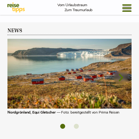
Skip to Content
Vom Urlaubstraum
Zum Traumurlaub
BLOG / REPORT
NEWS
NEWS
REISEIDEEN
Grön
Nordgrönland, Equi Gletscher
— Foto: bereitgestellt von Prima Reisen