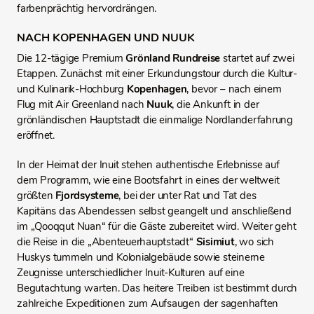
farbenprächtig hervordrängen.
NACH KOPENHAGEN UND NUUK
Die 12-tägige Premium
Grönland Rundreise
startet auf zwei
Etappen. Zunächst mit einer Erkundungstour durch die Kultur-
und Kulinarik-Hochburg
Kopenhagen
, bevor – nach einem
Flug mit Air Greenland nach
Nuuk
, die Ankunft in der
grönländischen Hauptstadt die einmalige Nordlanderfahrung
eröffnet.
In der Heimat der Inuit stehen authentische Erlebnisse auf
dem Programm, wie eine Bootsfahrt in eines der weltweit
größten
Fjordsysteme
, bei der unter Rat und Tat des
Kapitäns das Abendessen selbst geangelt und anschließend
im „Qooqqut Nuan“ für die Gäste zubereitet wird. Weiter geht
die Reise in die „Abenteuerhauptstadt“
Sisimiut
, wo sich
Huskys tummeln und Kolonialgebäude sowie steinerne
Zeugnisse unterschiedlicher Inuit-Kulturen auf eine
Begutachtung warten. Das heitere Treiben ist bestimmt durch
zahlreiche Expeditionen zum Aufsaugen der sagenhaften