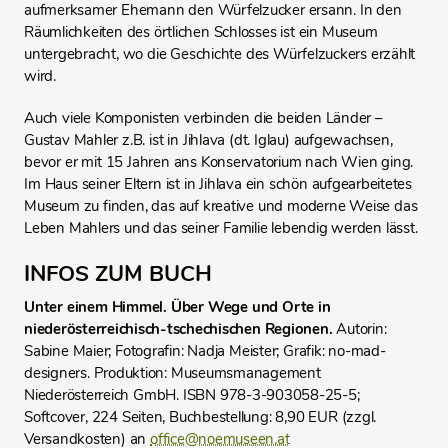
aufmerksamer Ehemann den Würfelzucker ersann. In den
Räumlichkeiten des örtlichen Schlosses ist ein Museum
untergebracht, wo die Geschichte des Würfelzuckers erzählt
wird.
Auch viele Komponisten verbinden die beiden Länder –
Gustav Mahler z.B. ist in Jihlava (dt. Iglau) aufgewachsen,
bevor er mit 15 Jahren ans Konservatorium nach Wien ging.
Im Haus seiner Eltern ist in Jihlava ein schön aufgearbeitetes
Museum zu finden, das auf kreative und moderne Weise das
Leben Mahlers und das seiner Familie lebendig werden lässt.
INFOS ZUM BUCH
Unter einem Himmel. Über Wege und Orte in
niederösterreichisch-tschechischen Regionen.
Autorin:
Sabine Maier; Fotografin: Nadja Meister; Grafik: no-mad-
designers. Produktion: Museumsmanagement
Niederösterreich GmbH. ISBN 978-3-903058-25-5;
Softcover, 224 Seiten, Buchbestellung: 8,90 EUR (zzgl.
Versandkosten) an
office@noemuseen.at