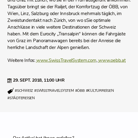
und Graz mit Zürich, wo sie in der Früh ausgeruht ankommen.
Tagsüber bringt sie der Railjet, der Komfortzug der ÖBB, von
Wien, Linz, Salzburg oder Innsbruck mehrmals täglich, im
Zweistundentakt nach Zürich, von wo sSie optimale
Anschlüsse in viele weitere Destinationen der Schweiz
haben. Mit dem Eurocity „Transalpin“ können die Fahrgäste
von Graz im Panoramawagen bereits bei der Anreise die
herrliche Landschaft der Alpen genießen.
Weitere Infos:
www.SwissTravelSystem.com
,
www.oebb.at
29. SEPT. 2018,
11:00 UHR
#SCHWEIZ
#SWISSTRAVELSYSTEM
#ÖBB
#KULTURREISEN
#STÄDTEREISEN