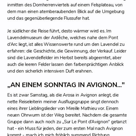
inmitten des Domherrenviertels auf einem Felsplateau, von
dem man einen atemberaubenden Blick auf die Umgebung
und das gegenüberliegende Flussufer hat.
Je südlicher die Reise führt, desto wärmer wird es. Im
Lavendelmuseum der Ardêche, welches nahe dem Pont
d’Arc liegt, ist alles Wissenswerte rund um den Lavendel zu
erfahren: die Geschichte, die Gewinnung, der Verkauf. Leider
sind die Lavendelfelder im Herbst bereits abgeerntet, aber
auch die leeren Felder lassen den farbenprächtigen Anblick
und den sicherlich intensiven Duft erahnen.
„AN EINEM SONNTAG IN AVIGNON..."
Es ist zwar Samstag, als die Arosa in Avignon anlegt, die
nette Reiseleiterin meiner Ausflugsgruppe singt dennoch
eines ihrer Lieblingslieder von Mireille Mathieu vor. Einem
neuen Ohrwurm ist der Weg bereitet. Nachdem die gesamte
Gruppe dann auch noch zu „Sur Le Pont d’Avignon“ getanzt
hat - ein Muss für jeden, der zum ersten Mal nach Avignon
kommt -, mach ich mich fröhlich summend Richtung