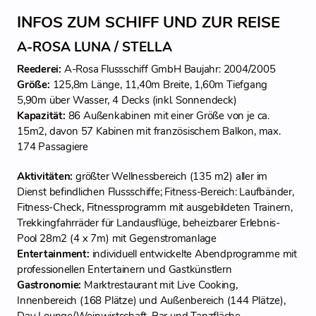
INFOS ZUM SCHIFF UND ZUR REISE
A-ROSA LUNA / STELLA
Reederei:
A-Rosa Flussschiff GmbH Baujahr: 2004/2005
Größe:
125,8m Länge, 11,40m Breite, 1,60m Tiefgang
5,90m über Wasser, 4 Decks (inkl. Sonnendeck)
Kapazität:
86 Außenkabinen mit einer Größe von je ca.
15m2, davon 57 Kabinen mit französischem Balkon, max.
174 Passagiere
Aktivitäten:
größter Wellnessbereich (135 m2) aller im
Dienst befindlichen Flussschiffe; Fitness-Bereich: Laufbänder,
Fitness-Check, Fitnessprogramm mit ausgebildeten Trainern,
Trekkingfahrräder für Landausflüge, beheizbarer Erlebnis-
Pool 28m2 (4 x 7m) mit Gegenstromanlage
Entertainment:
individuell entwickelte Abendprogramme mit
professionellen Entertainern und Gastkünstlern
Gastronomie:
Marktrestaurant mit Live Cooking,
Innenbereich (168 Plätze) und Außenbereich (144 Plätze),