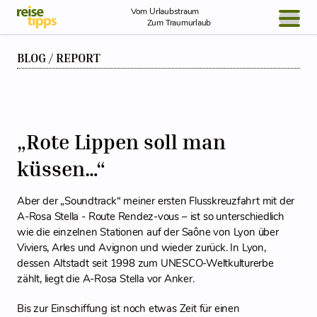
Skip to Content
Vom Urlaubstraum
Zum Traumurlaub
BLOG / REPORT
BLOG / REPORT
NEWS
REISEIDEEN
„Rote Lippen soll man
küssen…“
Aber der „Soundtrack“ meiner ersten Flusskreuzfahrt mit der
A-Rosa Stella - Route Rendez-vous – ist so unterschiedlich
wie die einzelnen Stationen auf der Saône von Lyon über
Viviers, Arles und Avignon und wieder zurück. In Lyon,
dessen Altstadt seit 1998 zum UNESCO-Weltkulturerbe
zählt, liegt die A-Rosa Stella vor Anker.
Bis zur Einschiffung ist noch etwas Zeit für einen