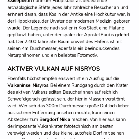
Asklepieion
nahe der Hauptstadt als bedeutende
archäologische Stätte jedes Jahr zahlreiche Besucher an und
erinnert daran, dass Kos in der Antike eine Hochkultur war, in
der Hippokrates, der Urvater der modernen Medizin, geboren
wurde. Der Legende nach soll er in Kos Stadt eine Platane
gepflanzt haben, unter der später der Apostel Paulus gelehrt
hat. Der 2.400 Jahre alte Baum unweit des Hafens ist mit
seinen 4m Durchmesser jedenfalls ein beeindruckendes
Naturphänomen und ein beliebtes Fotomotiv.
AKTIVER VULKAN AUF NISRYOS
Ebenfalls höchst empfehlenswert ist ein Ausflug auf die
Vulkaninsel Nisyros
. Bei einem Rundgang durch den Krater
des aktiven Vulkans sollten BesucherInnen auf reichlich
Schwefelgeruch gefasst sein, der hier in Massen verströmt
wird. Wer sich das 300m Durchmesser große Duftloch lieber
aus sicherer Entfernung ansehen möchte, kann einen
Abstecher zum
Bergdorf Nikia
machen. Von hier aus kann
der imposante Vulkankrater fototechnisch am besten
verewigt werden und das kleine, autofreie Dorf mit seinen