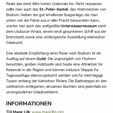
Reste des einst 46m hohen Grabmals hin. Nicht verpassen
sollte man auch das
St.-Peter-Kastell,
das Wahrzeichen von
Bodrum. Neben der gut erhaltenen Burganlage, die man
schon von der Fähre aus in aller Pracht bewundern kann,
warten hier auch das weltgrößte
Unterwassermuseum
samt
dem Uluburun-Wrack, einem einst gesunkenen Schiff aus der
Bronzezeit, sowie eine umfangreiche Ausstellung islamischer
Glaskunst.
Eine absolute Empfehlung einer Reise nach Bodrum ist ein
Ausflug auf einem
Gulet
. Die ursprünglich von Fischern
benutzten, großen Holzboote sind heute eine Attraktion für
Reisende in der Region und können inklusive Skipper für
Tagesausflüge ebenso gebucht werden wie für mehrtägige
Touren entlang der türkischen Riviera. Die Badestopps an den
zahlreichen entlegenen, einsamen Buchten sind jedenfalls ein
unvergessliches Urlaubserlebnis.
INFORMATIONEN
TUI Magic Life
:
www.magiclife.com