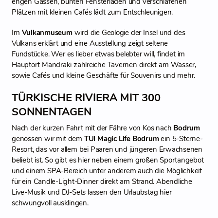
engen Gassen, bunten Fensterläden und verschlafenen
Plätzen mit kleinen Cafés lädt zum Entschleunigen.
Im
Vulkanmuseum
wird die Geologie der Insel und des
Vulkans erklärt und eine Ausstellung zeigt seltene
Fundstücke. Wer es lieber etwas belebter will, findet im
Hauptort Mandraki zahlreiche Tavernen direkt am Wasser,
sowie Cafés und kleine Geschäfte für Souvenirs und mehr.
TÜRKISCHE RIVIERA MIT 300
SONNENTAGEN
Nach der kurzen Fahrt mit der Fähre von Kos nach
Bodrum
genossen wir mit dem
TUI Magic Life Bodrum
ein 5-Sterne-
Resort, das vor allem bei Paaren und jüngeren Erwachsenen
beliebt ist. So gibt es hier neben einem großen Sportangebot
und einem SPA-Bereich unter anderem auch die Möglichkeit
für ein Candle-Light-Dinner direkt am Strand. Abendliche
Live-Musik und DJ-Sets lassen den Urlaubstag hier
schwungvoll ausklingen.