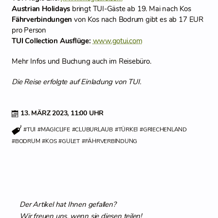
Austrian Holidays
bringt TUI-Gäste ab 19. Mai nach Kos
Fährverbindungen
von Kos nach Bodrum gibt es ab 17 EUR
pro Person
TUI Collection Ausflüge:
www.gotui.com
Mehr Infos und Buchung auch im Reisebüro.
Die Reise erfolgte auf Einladung von TUI.
13. MÄRZ 2023,
11:00 UHR
#TUI
#MAGICLIFE
#CLUBURLAUB
#TÜRKEI
#GRIECHENLAND
#BODRUM
#KOS
#GULET
#FÄHRVERBINDUNG
Der Artikel hat Ihnen gefallen?
Wir freuen uns, wenn sie diesen teilen!